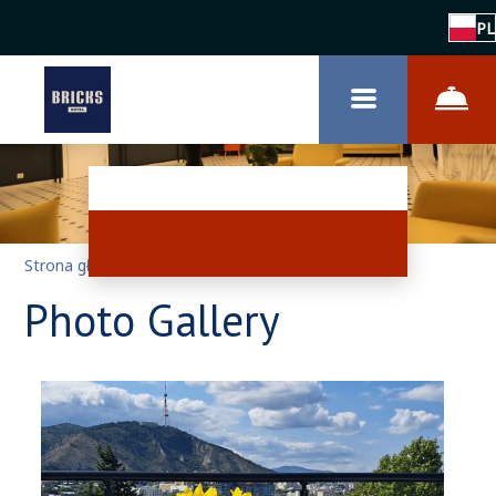
PL
Strona główna
–
O hotelu
–
Galeria zdjęć
Photo Gallery