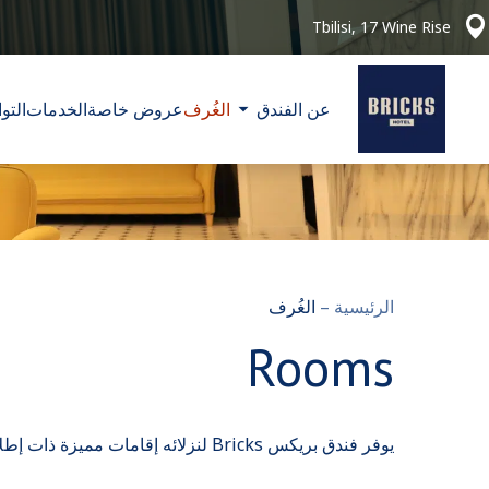
Tbilisi, 17 Wine Rise
عن الفندق
الغُرف
عروض خاصة
الخدمات
التو
الرئيسية
–
الغُرف
Rooms
يوفر فندق بريكس Bricks لنزلائه إقامات مميزة ذات إطلالات رائعة مع تراس وشبكة واي فاي مجانية ومواقف خاصة لركن السيارات مجانا.