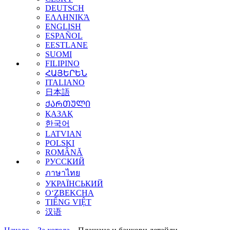
DEUTSCH
ΕΛΛΗΝΙΚΆ
ENGLISH
ESPAÑOL
EESTLANE
SUOMI
FILIPINO
ՀԱՅԵՐԵՆ
ITALIANO
日本語
ᲥᲐᲠᲗᲣᲚᲘ
ҚАЗАҚ
한국어
LATVIAN
POLSKI
ROMÂNĂ
РУССКИЙ
ภาษาไทย
УКРАЇНСЬКИЙ
O‘ZBEKCHA
TIẾNG VIỆT
汉语